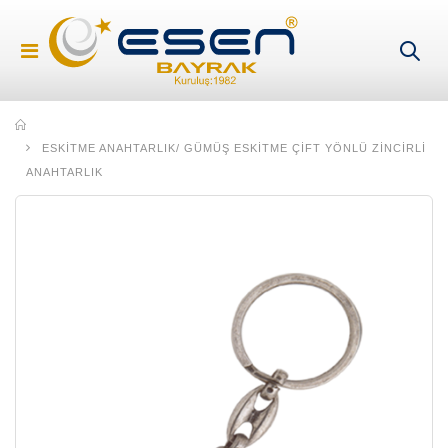
ESKITME ANAHTARLIK
/ GÜMÜŞ ESKITME ÇIFT YÖNLÜ ZINCIRLI
ANAHTARLIK