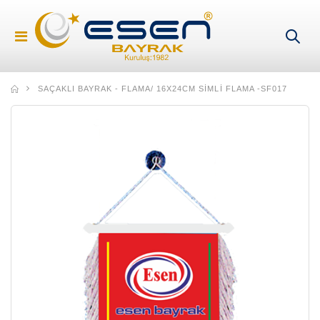
SAÇAKLI BAYRAK - FLAMA
/ 16X24CM SIMLI FLAMA -SF017